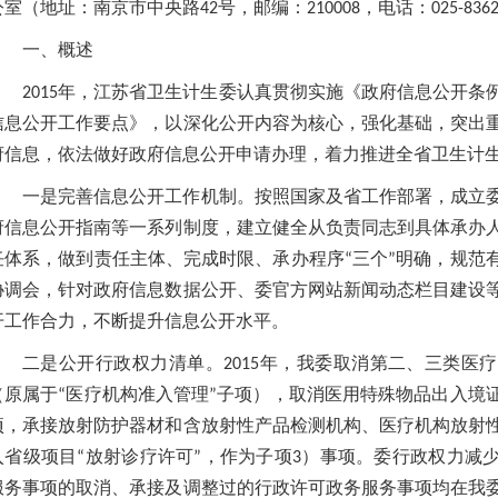
公室（地址：南京市中央路42号，邮编：210008，电话：025-8362
一、概述
2015年，江苏省卫生计生委认真贯彻实施《政府信息公开条例
信息公开工作要点》，以深化公开内容为核心，强化基础，突出
府信息，依法做好政府信息公开申请办理，着力推进全省卫生计
一是完善信息公开工作机制。按照国家及省工作部署，成立
府信息公开指南等一系列制度，建立健全从负责同志到具体承办
任体系，做到责任主体、完成时限、承办程序“三个”明确，规范
协调会，针对政府信息数据公开、委官方网站新闻动态栏目建设
开工作合力，不断提升信息公开水平。
二是公开行政权力清单。2015年，我委取消第二、三类医
（原属于“医疗机构准入管理”子项），取消医用特殊物品出入境
项，承接放射防护器材和含放射性产品检测机构、医疗机构放射
入省级项目“放射诊疗许可”，作为子项3）事项。委行政权力减少
服务事项的取消、承接及调整过的行政许可政务服务事项均在我