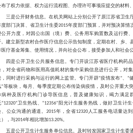
公布了权力依据、权力运行流程图、办理许可事项应提交的材料
三是公开财务信息。在机关网站上分别公开了原江苏省卫生厅
年度部门决算、省卫生计生委2015年度部门预算，并对预决算情
费公开力度，对因公出国（境）费、公务用车购置数及运行费、
开。建立新型农村合作医疗信息公示告知制度，定期在村、乡、
作医疗基金筹集、使用情况，并向社会公布，接受参加人和社会
四是公开卫生公共服务信息。专门开设江苏省医疗机构药品
台，对全省药物和医用高值耗材的集中采购信息进行公开，对集
读，同时进行采购与运行的网上监管。专门开辟“疫情发布”、“健
讯”等板块，每月、每季度定期公布传染病疫情，及时公开重大
单病种及医疗机构门诊导医信息，普及健康知识，竭力满足
托“12320”卫生热线、“12356”阳光计生服务热线，做好卫
会、公众沟通的通道。2015年，全省12320人工服务电话量达到15
），与2014年相比增加13.20%。
五是公开卫生计生服务单位信息。及时转发国家卫生计生委