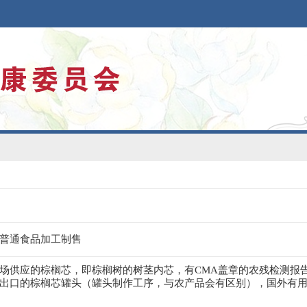
普通食品加工制售
场供应的棕榈芯，即棕榈树的树茎内芯，有CMA盖章的农残检测报
出口的棕榈芯罐头（罐头制作工序，与农产品会有区别），国外有