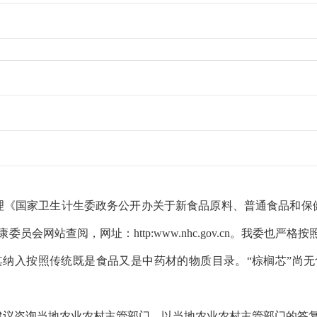
理《国家卫生计生委政务公开办关于新食品原料、普通
食品和保
员会网站查阅，网址：http:www.nhc.gov.cn。我委也严
其纳入按照传统既是食品又是中药材的物质目录。“棕榈芯”尚
建议咨询当地农业农村主管部门，以当地农业农村主管部门的答